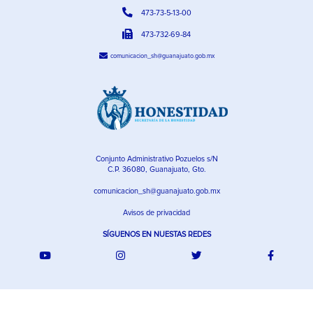
473-73-5-13-00
473-732-69-84
comunicacion_sh@guanajuato.gob.mx
Conjunto Administrativo Pozuelos s/N
C.P. 36080, Guanajuato, Gto.
comunicacion_sh@guanajuato.gob.mx
Avisos de privacidad
SÍGUENOS EN NUESTAS REDES